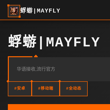
蜉蝣|MAYFLY
蜉蝣|MAYFLY
华语接收,流行官方
#安卓
#移动端
#全动态