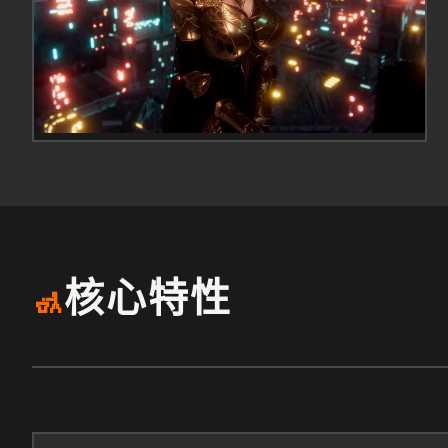
核心特性
🚮