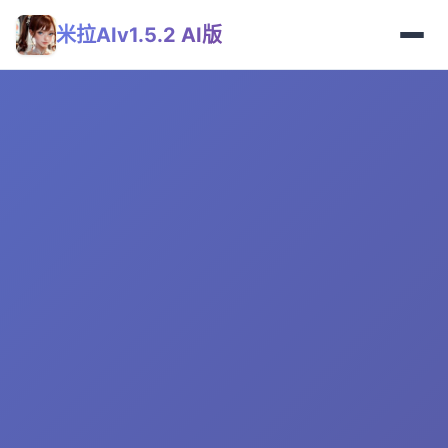
米拉AIv1.5.2 AI版