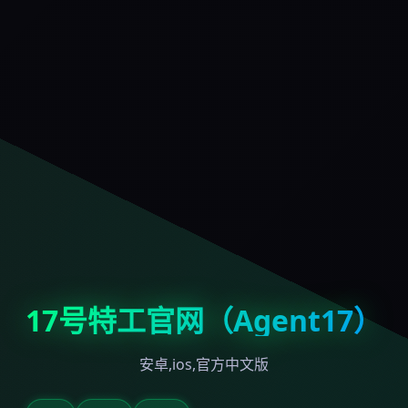
17号特工官网（Agent17）
安卓,ios,官方中文版