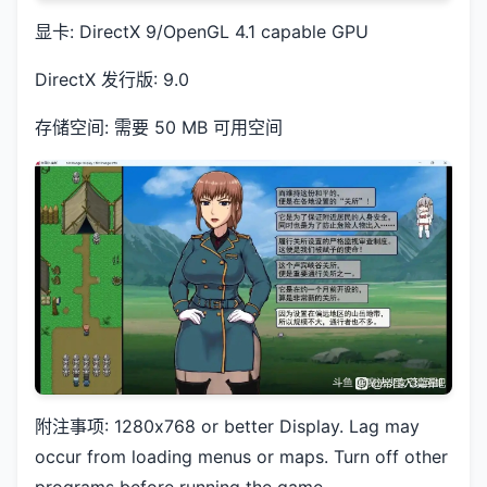
显卡: DirectX 9/OpenGL 4.1 capable GPU
DirectX 发行版: 9.0
存储空间: 需要 50 MB 可用空间
附注事项: 1280x768 or better Display. Lag may
occur from loading menus or maps. Turn off other
programs before running the game.