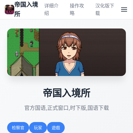
帝国入境
详细介
操作攻
汉化版下
绍
略
载
所
帝国入境所
官方国语,正式窗口,时下版,国语下载
检察官
玩家
遊戲