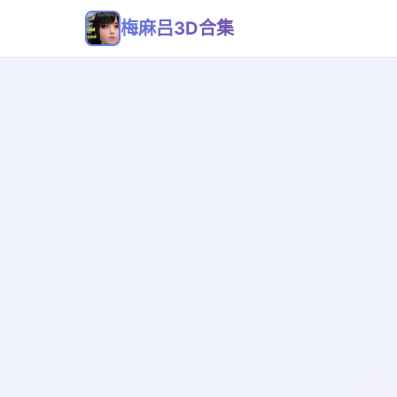
梅麻吕3D合集