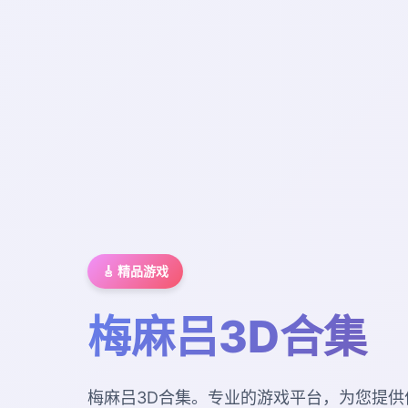
🎸 精品游戏
梅麻吕3D合集
梅麻吕3D合集。专业的游戏平台，为您提供