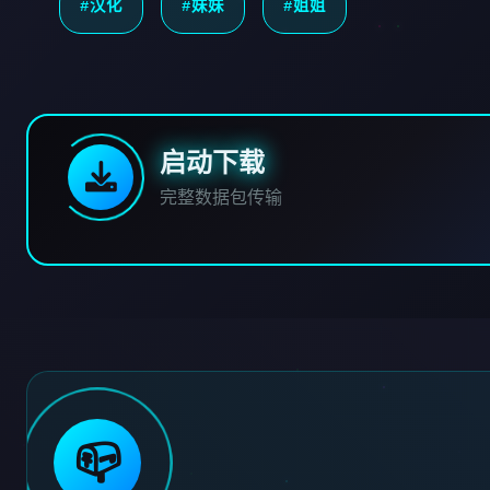
#汉化
#妹妹
#姐姐
启动下载
完整数据包传输
📪