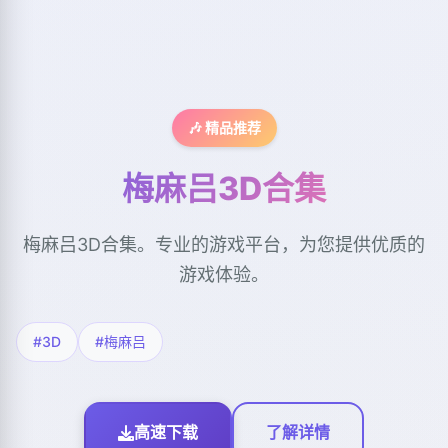
🎶 精品推荐
梅麻吕3D合集
梅麻吕3D合集。专业的游戏平台，为您提供优质的
游戏体验。
#3D
#梅麻吕
高速下载
了解详情