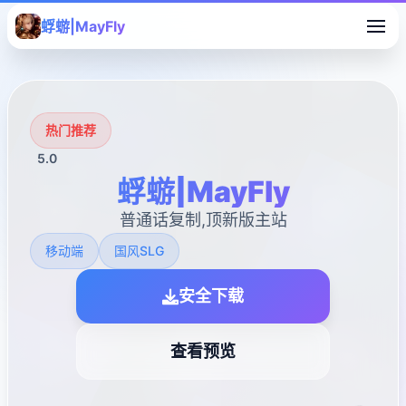
蜉蝣|MayFly
热门推荐
5.0
蜉蝣|MayFly
普通话复制,顶新版主站
移动端
国风SLG
安全下载
查看预览