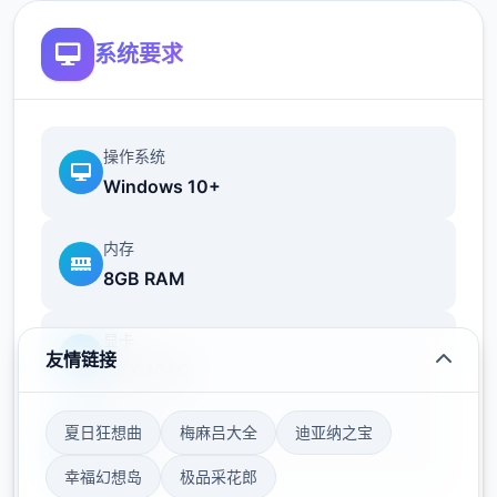
系统要求
[新增]防官超级本领43个！依据防官属性
[新增]文韵墨香环委托，可在长安文韵使者处
操作系统
领取.积分可兑换商品
Windows 10+
内存
8GB RAM
[新增]新增超级红孩儿。恶魔泡泡，超级飞
镰，自在心袁，进阶沙暴，超级神柚
显卡
友情链接
GTX 1060
梦幻西游单机
[新增[障碍GM.逐个天可障碍1次
存储空间
夏日狂想曲
梅麻吕大全
迪亚纳之宝
50GB
幸福幻想岛
极品采花郎