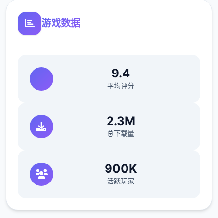
游戏数据
[新增]新增会员卡功能共享仓库.共享召唤兽仓
库.
9.4
平均评分
[优化]同等级法宝只能携带单个，优化成可携
带二个.
2.3M
总下载量
[新增[新增灵饰自选礼包.用具自选礼包。
900K
活跃玩家
[新增]增加超级赐福系.召唤兽可通过携带本领
数量增加赐福进化。