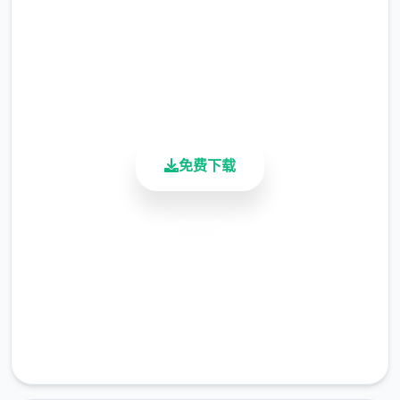
伴5直在找，今天终于有了统统套源码，包括
总下载量
4.9/5
网关源码和GM工具源码。
用户评分
900K+
活跃用户
免费下载
安全下载
高速安装
完全免费
客服支持
改版还配有手机端文件（有兴趣自行研究）。
！