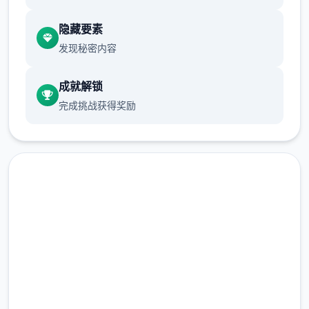
隐藏要素
重要说明必看！！：
发现秘密内容
1、
梦幻西游单机
改版包括统统套源码，及建
成就解锁
架设设教程。虽说已经很完善，但不保证完
完成挑战获得奖励
美！这点老手应该都知道，只要是网单就5定
存在BUG，不可避免
2、本站录制了详细的局域网及外网架设教程
（外网请根据视频教程自行研究，本站不参
与！）源码仅供个人学习使用，请勿商用！
免费下载 梦幻西游单机
完整版游戏，免费体验
竞技介绍：梦江南改版，5直是很受欢迎的经
典款改版，委托完善，玩法仿官。很海量小伙
2.3M+