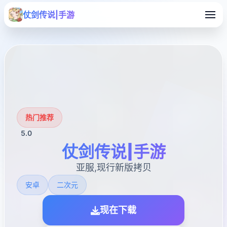
仗剑传说|手游
热门推荐
5.0
仗剑传说|手游
亚服,现行新版拷贝
安卓
二次元
现在下载