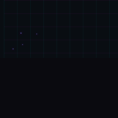
💎
GALGAME介绍
游戏特色
欢迎来到休闲又个性的仗剑传说-坎斯汀天地！ 在坎