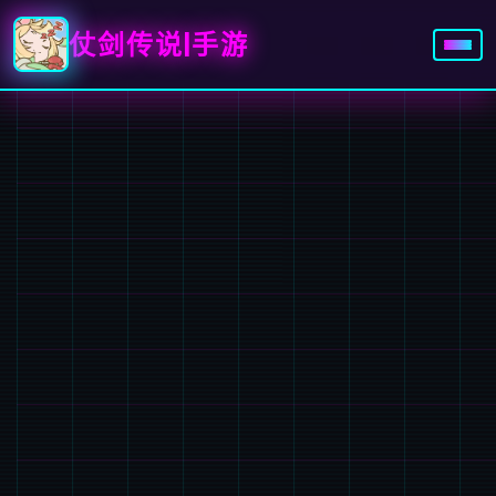
仗剑传说|手游