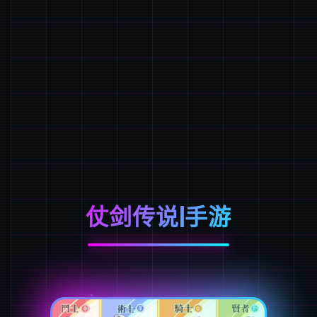
仗剑传说|手游